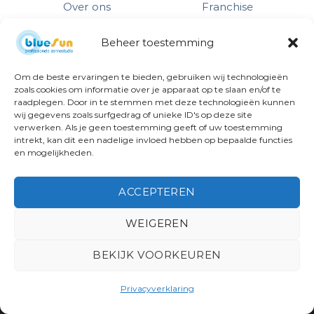
Over ons
Franchise
Advies
Vestigingen
Beheer toestemming
Om de beste ervaringen te bieden, gebruiken wij technologieën
Contactgegevens
zoals cookies om informatie over je apparaat op te slaan en/of te
raadplegen. Door in te stemmen met deze technologieën kunnen
Contactpersoon Remon
wij gegevens zoals surfgedrag of unieke ID's op deze site
Bakker
verwerken. Als je geen toestemming geeft of uw toestemming
intrekt, kan dit een nadelige invloed hebben op bepaalde functies
en mogelijkheden.
NEEM CONTACT OP
ACCEPTEREN
©
2026
| Hosted by
rscreate
WEIGEREN
BEKIJK VOORKEUREN
Privacyverklaring